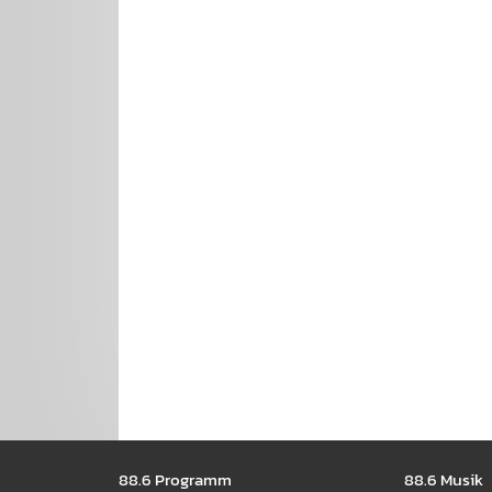
Seitennavigation
88.6 Pro­gramm
88.6 Musik