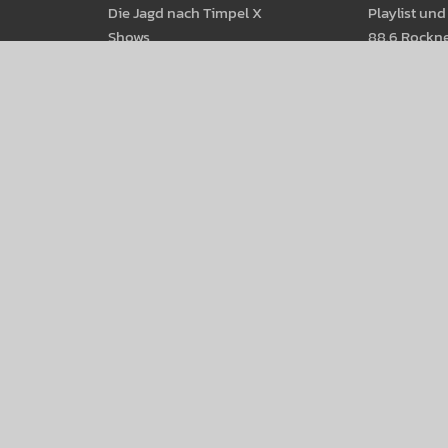
Die Jagd nach Timpel X
Play­list un
Shows
88.6 Rock­n
Moder­ator­Innen
88.6 Best Of
Radio­thek
88.6 Web­st
Pod­casts
88.6 Rot-W
Rock­musik a
88.6 Events
88.6 Back­st
88.6 am Donau­insel­fest 2026
88.6 Web­s
Radio 88.6 rockt 2026
Crew
88.6 Events
Empfang
88.6 Partner­lokale
Presse
Event­fotos
Jobs
Event­rück­blick
News­letter
© 2026 Radio Eins Privatradio GmbH, Julius-Tandler
Tel.:
+43-1 360 88-0
Mail: hoererservice(at)radio8