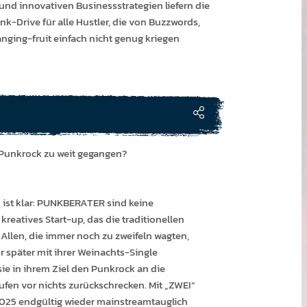
 und innova­tiven Busines­sstr­ateg­ien liefern die
-Drive für alle Hustler, die von Buz­zwords,
ging-fruit einfach nicht genug kriegen
s Punkrock zu weit gegangen?
“ ist klar: PUNKBERATER sind keine
reatives Start-up, das die traditionellen
 Allen, die immer noch zu zweifeln wagten,
r später mit ihrer Weinachts-Single
ie in ihrem Ziel den Punkrock an die
fen vor nichts zurückschrecken. Mit „ZWEI“
25 endgültig wieder mainstreamtauglich