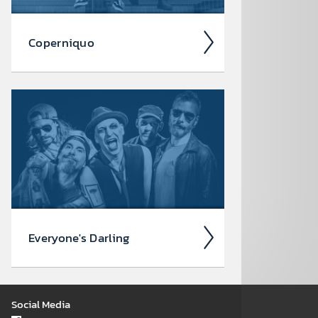
Coper­niquo
Coper­niquo zählen seit einem
Jahr­zehnt zu den ener­giege­laden­sten
Rock-Acts aus Salz­burg. Nach zahl­
reichen Shows im In- und Ausland
läuten Mace und Dave...
Every­one's Darling
Every­one's Darling sind der
Social Media
Musical-Dar­steller und Singer-Song­