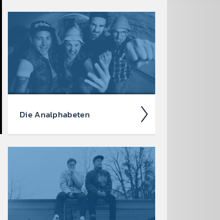
Old Mrs. Bates ist eine Wiener
Rock­band, das bra­chial ver­zerrte
Gitar­ren, fette Synth-Bass-Lines und
energie­gelad­ene Hooks ver­bindet.
Die Anal­phabet­en
Auf­gewach­sen und sozial­isiert
zwisch­en Tirol­erabend und Punk­
rock-Konzert, zwisch­en Jung­bauern­
ball und Metal­fest­ival, zwisch­en
Ziach­orgel und...