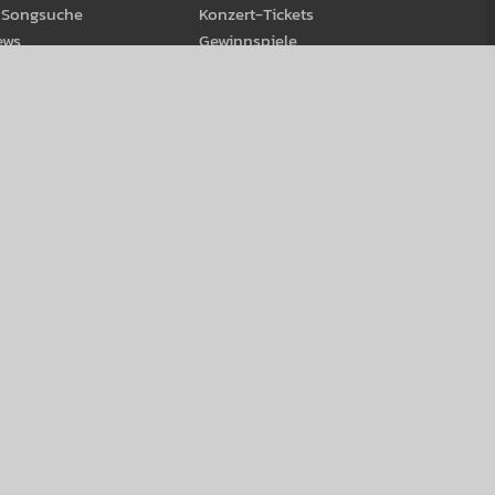
d Song­suche
Kon­zert-Tickets
ews
Gewinn­spiele
ream­s
eiß-Rock Stage 2026
us Öster­reich
age
Werbung schal­ten
hop
88.6 Se­Kunden-Konzert
Ver­kaufs­team
Werbe­möglich­keiten
Besser Werben
Media­daten & Tarife
Spot­produkt­ion
-Platz 2B, Stiege 2, Top 42, 1090 Wien
86.at