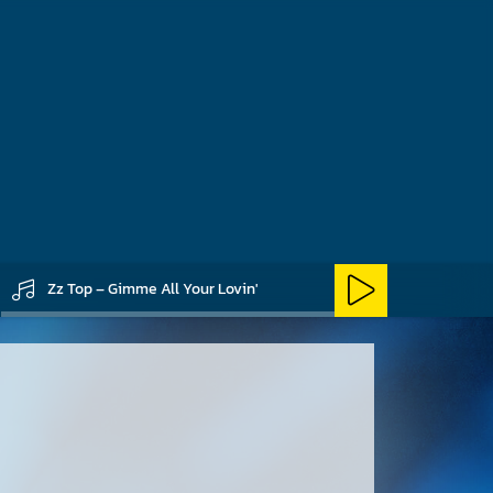
exas" Tour im Jahr 1976
lche die Form von
Schlage oder eines
Zz Top – Gimme All Your Lovin'