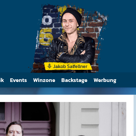
Auf ihrer "Worldwide T
hatten sie Bühnen, we
Texas, Kakteen, einer 
Rinders hatten.
Jakob Salfellner
ik
Events
Winzone
Backstage
Werbung