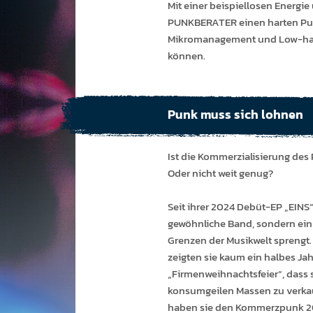
Mit einer bei­spiel­losen Energie
PUNK­BERATER einen harten Punk
Mikro­manage­ment und Low-han
können.
Punk muss sich lohnen
Ist die Kommerzialisierung de
Oder nicht weit genug?
Seit ihrer 2024 Debüt-EP „EINS
gewöhnliche Band, sondern ein k
Grenzen der Musikwelt sprengt.
zeigten sie kaum ein halbes Jah
„Firmenweihnachtsfeier“, dass s
konsumgeilen Massen zu verkau
haben sie den Kommerzpunk 20