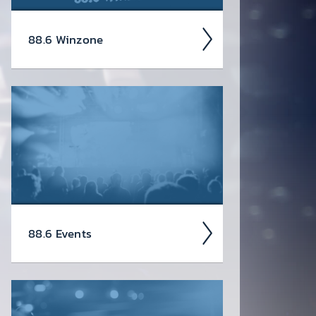
88.6 Winzone
Ent­decke hier akt­uelle Gewinn­
spiele » Konzert­tickets & mehr! Klick
dich durch zu deinem Traum­preis.
Schnell und einfach. Wie sagen Queen
so schön? No time for losers!
88.6 Events
Da soll­test du dabei sein – oder
zu­mindest so tun, als ob. Die wir­klich