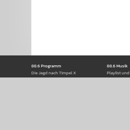
Seitennavigation
88.6 Pro­gramm
88.6 Musik
Die Jagd nach Timpel X
Play­list un
Shows
88.6 Rock­n
Moder­ator­Innen
88.6 Best Of
Radio­thek
88.6 Web­st
Pod­casts
88.6 Rot-W
Rock­musik a
88.6 Events
88.6 Back­st
88.6 am Donau­insel­fest 2026
88.6 Web­s