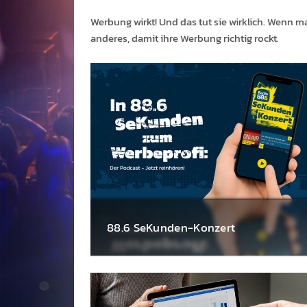
Werbung wirkt! Und das tut sie wir­klich. Wenn 
anderes, damit ihre Werbung richtig rockt.
88.6 Se­Kunden-Konzert
Der wohl kürzes­te Podcast mit allen wichti­
gen Infos zu Werbe­schalt­ungen auf Radio