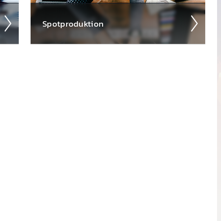
Spot­produkt­ion
Ein­facher kann Werbung nicht sein – denn
en
die gesamte Spot­produkt­ion über­nehmen auf
r
Wunsch gerne wir für Sie.