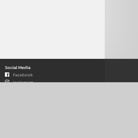
Social Media
Facebook
Instagram
Youtube
iOs - App
Android - App
WhatsApp
Seiten­informa­tionen
Kontakt