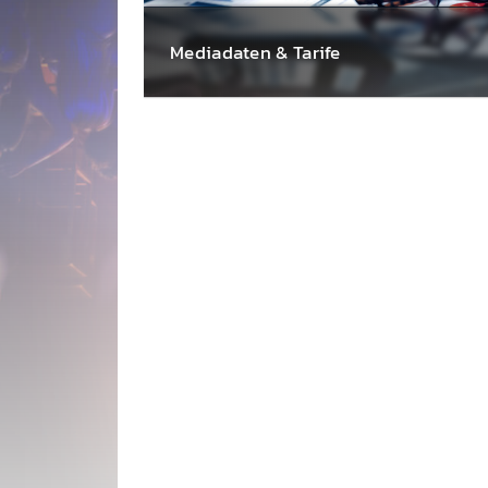
Media­daten & Tarife
Wir haben nichts zu ver­stecken! Als
regiona­ler Markt­führer in Ost­öster­reich hab
Sie mit radio 88.6 einen sehr starken Partne
für Ihre Marken­kommuni­kation.