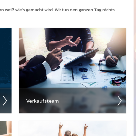
man weiß wie‘s gemacht wird. Wir tun den ganzen Tag nichts
Ver­kaufs­team
Sie rocken mit Ihnen gem­einsam Ihren
Marken­auf­tritt. Mit viel Know-How und Er­fahr­