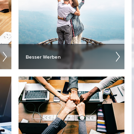
ung kre­ieren sie inno­vative und an­sprech­
ende Spot­kam­pagnen auf 88.6.
Besser Werben
Als werbe­treiben­des Unter­nehmen stehen
Ihnen viele Medien zur Auswahl. Warum also
en
sollten Sie sich für Radio ent­scheid­en?