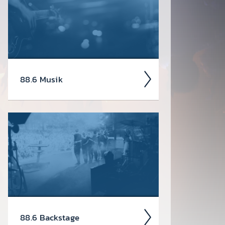
coolen Events, die du dir heute schon
in den Kalen­der ein­tragen soll­test.
88.6 Musik
Welcher Song lief während dem
Früh­stücks­kaffee? Deinen Lieb­lings­
song auf 88.6 hören? Hier bist du
richtig!
88.6 Back­stage