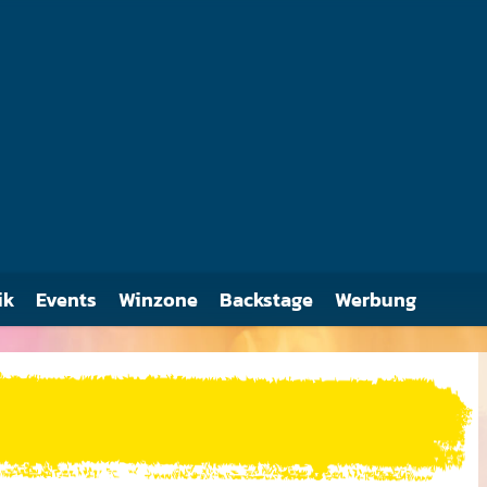
1986 ging die komplette Band zur Drogenreha.
ik
Events
Winzone
Backstage
Werbung