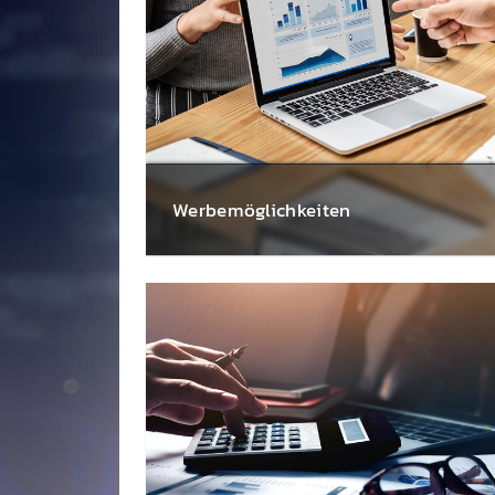
88.6 und zu der Radio 88.6-Welt.
Werbe­möglich­keiten
Werbung im Radio ist so viel­fältig wie das
Medium selbst. Neben den klass­ischen
Hörfunk-Spots steht eine Viel­zahl an ander
Werbe­formen zur Ver­fügung.