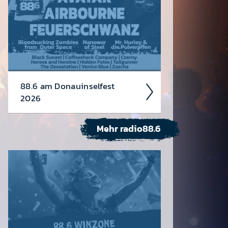
88.6 am Donau­insel­fest
2026
Mehr radio88.6
Wir rocken auch heuer das Donau­
insel­fest von 3.-5. Juli!
Avatar,
Air­bourne und Feuer­schwanz head­
linen die Bank Austria ­ Radio 88.6
Rock Bühne!