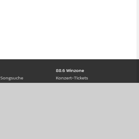
88.6 Winzone
d Song­suche
Kon­zert-Tickets
ews
Gewinn­spiele
ream­s
eiß-Rock Stage 2026
us Öster­reich
age
Werbung schal­ten
hop
88.6 Se­Kunden-Konzert