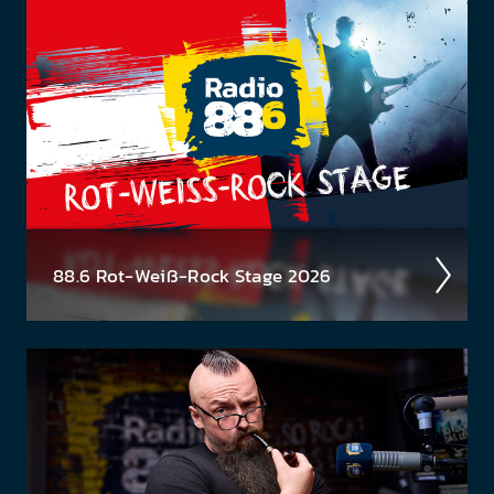
sen der Timpel­Time! Was waren die High­lights der
Woche, was ist rund­herum pas­siert? Jeden Freitag
eine neue...
88.6 Rot-Weiß-Rock Stage 2026
Ös­terrei­chische Musik gehört gefei­ert und geför­
dert! Deshalb wollen wir unsere jungen Küns­
tler:innen und Bands unter­stützen und suchen
unseren neuen...