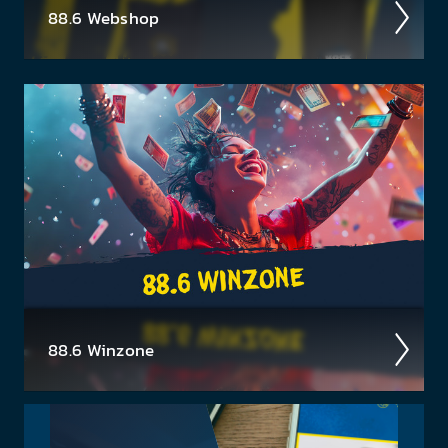
88.6 Web­shop
In unserem Webshop findest du dein Radio 88.6
Lieb­lings­teil mit dem du sicher auf­fällst ✓ Bock auf
Rock T-Shirts ✓ Hoodies ✓ für Damen & Herren
88.6 Winzone
Neues aus der 88.6 Mediathek
Ent­decke hier akt­uelle Gewinn­spiele » Konzert­
tickets & mehr! Klick dich durch zu deinem Traum­