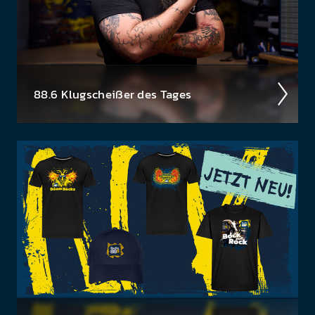
88.6 Klug­scheiß­er des Tages
Haha­ha, da bist du wirk­lich darauf rein­gefal­len?
Tja, so ein­fach machen wir es dir nicht!
Das Klug­
scheiß­er Häf­erl ist natür­lich nicht käuf­lich...