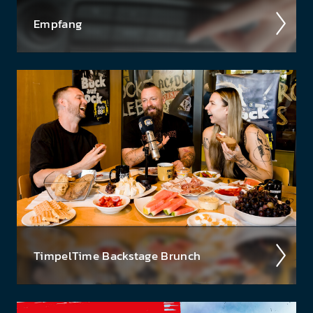
Empfang
Ob über das kla­ss­ische UKW-Radio, über DAB+
oder über die Smart­speaker - hier findest du eine
Über­sicht aller Em­pfangs­wege auf denen du Radio
88.6, das...
Timpel­Time Back­stage Brunch
Wir nehmen euch im Podcast mit hinter die Kulis­