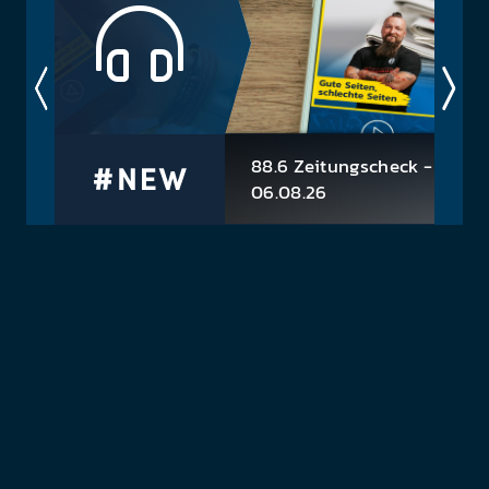
preis. Schnell und einfach. Wie sagen Queen so
schön? No time...
88.6 Zeitungscheck -
06.08.26
-> Hitzesommer werden neue
ses
Realität -> Smartphone wird imm
die
mehr zu digitalen Geldbörse -> B
ferl
Muffel: Jedes dritte Kfz in Österre
blinkt beim Verlasse...