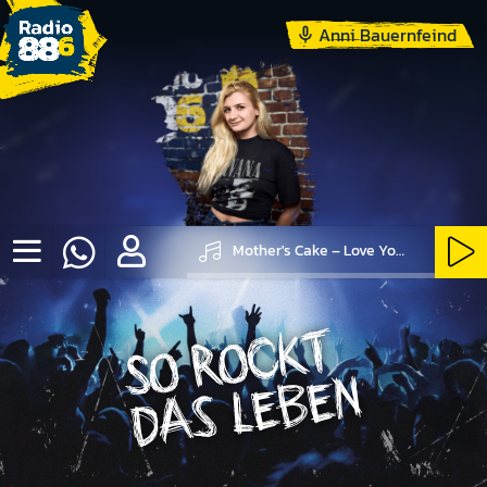
Anni Bauernfeind
Mother's Cake – Love Your Smell
SO ROCKT DAS LEBEN