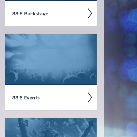
88.6 Back­stage
Dein Pass, der dich hinter den
Radio­vorhang führt. Viel­leicht nicht
ganz auf­geräumt, aber dafür umso
ehr­licher.
88.6 Events
Da soll­test du dabei sein – oder
zu­mindest so tun, als ob. Die wir­klich
coolen Events, die du dir heute schon