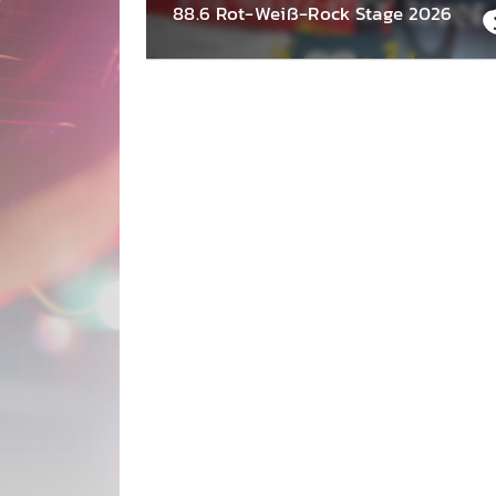
88.6 Rot-Weiß-Rock Stage 2026
Ös­terrei­chische Musik gehört gefei­ert und
geför­dert! Deshalb wollen wir unsere jungen
Küns­tler:innen und Bands unter­stützen und
suchen unseren neuen Head­liner Öster­reich