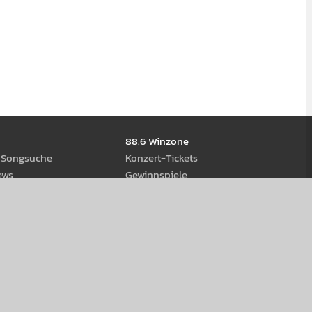
88.6 Winzone
d Song­suche
Kon­zert-Tickets
ews
Gewinn­spiele
ream­s
eiß-Rock Stage 2026
us Öster­reich
age
Werbung schal­ten
hop
88.6 Se­Kunden-Konzert
Ver­kaufs­team