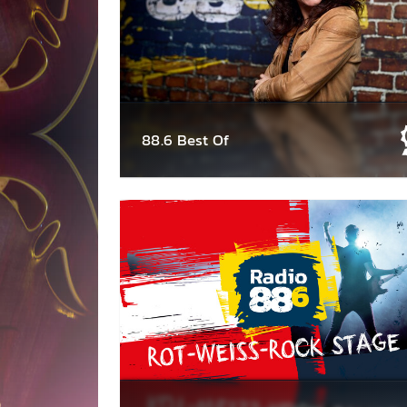
88.6 Best Of
Die Ly spielt euch jeden Sonntag in der
88.6 Motto-Show "Best Of" deine belieb­test
Songs im Count­down - jede Woche unter
einem anderen Motto. Los geht's ab 13 Uhr!