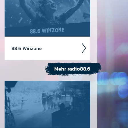
88.6 Winzone
Mehr radio88.6
Ent­decke hier akt­uelle Gewinn­
spiele » Konzert­tickets & mehr! Klick
dich durch zu deinem Traum­preis.
Schnell und einfach. Wie sagen Queen
so schön? No time for losers!