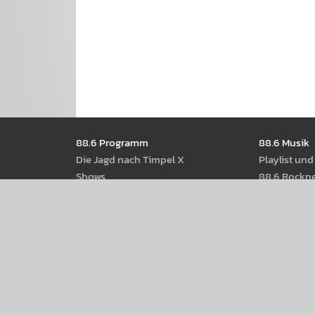
Seitennavigation
88.6 Pro­gramm
88.6 Musik
Die Jagd nach Timpel X
Play­list un
Shows
88.6 Rock­n
Moder­ator­Innen
88.6 Best Of
Radio­thek
88.6 Web­st
Pod­casts
88.6 Rot-W
Rock­musik a
88.6 Events
88.6 Back­st
88.6 am Donau­insel­fest 2026
88.6 Web­s
Radio 88.6 rockt 2026
Crew