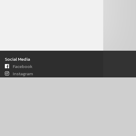
Social Media
Facebook
Instagram
Youtube
iOs - App
Android - App
WhatsApp
Seiten­informa­tionen
Kontakt
Impress­um