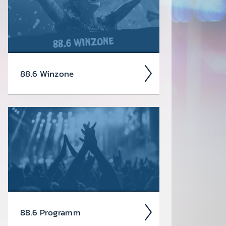
in den Kalen­der ein­tragen soll­test.
88.6 Winzone
Ent­decke hier akt­uelle Gewinn­
spiele » Konzert­tickets & mehr! Klick
dich durch zu deinem Traum­preis.
Schnell und einfach. Wie sagen Queen
so schön? No time for losers!
88.6 Pro­gramm