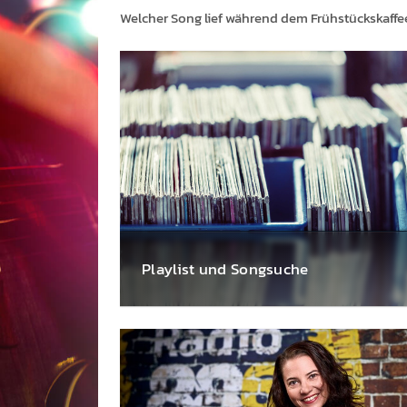
Welcher Song lief während dem Früh­stücks­kaffee?
Play­list und Song­suche
Welcher Song war das nochmal beim Früh­
stück? Wie heißt der geniale Rock Song? »
Jetzt mit der Radio 88.6 Song­suche Lieder
suchen & finden