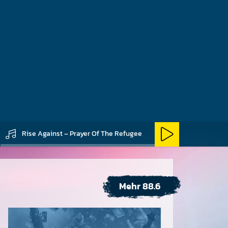
te sind der Band
ieder sind Vegetarier,
 Veganer.
Rise Against – Prayer Of The Refugee
Mehr 88.6