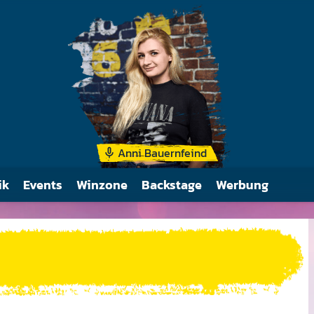
Insbesondere Tierrech
wichtig. Zwei der Mitgl
die anderen zwei sogar
Anni Bauernfeind
ik
Events
Winzone
Backstage
Werbung