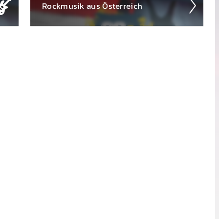
Rock­musik aus Öster­reich
Lerne öster­reich­ische Rock­musik kennen -
ent­decke die 88.6 Rot-Weiß-Rock Bands!
Neue Sounds, ex­klusive Ein­blicke und die
s!
Viel­falt der heim­ischen Rock­land­schaft. Rot-
Weiß-Rock pur: Von A wie Anal­phabet­en bis
Z wie Zug nach Wien.