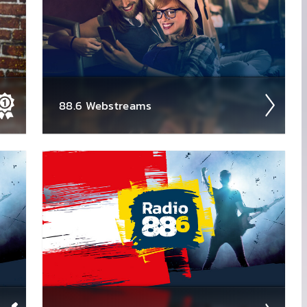
88.6 Web­stream­s
Jetzt die 88.6 Web­streams hören - von New
en
Rock über Metal, Rot-Weiss-Rock bis hin zu
Classic Rock!