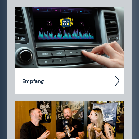
Auch 2026 heißt es: Wir sind ROCK­FEST!
Jetzt schon die Tickets für unsere 88.6 Events
checken.
Empfang
Ob über das kla­ss­ische UKW-Radio, über
DAB+ oder über die Smart­speaker - hier
findest du eine Über­sicht aller Em­pfangs­wege
auf denen du Radio 88.6, das...