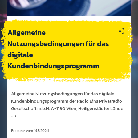
Allgemeine
Nutzungsbedingungen für das
digitale
Kundenbindungsprogramm
All­gem­eine Nutzung­s­bedin­gun­gen für das digi­tale
Kunden­bin­dungs­pro­gramm der Radio Eins Priva­tradio
Gesell­schaft m.b.H. A-1190 Wien, Heili­gen­städter Lände
29.
Fassung vom [4.5.2021]