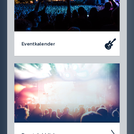
Event­kalen­der
Da soll­test du dabei sein – oder zu­mindest
so tun als ob. Die wir­klich coolen Events, die
du dir heute schon in den Kalen­der ein­tragen
soll­test.