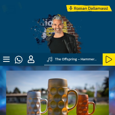
Roman Dallamassl
The Offspring – Hammerhead