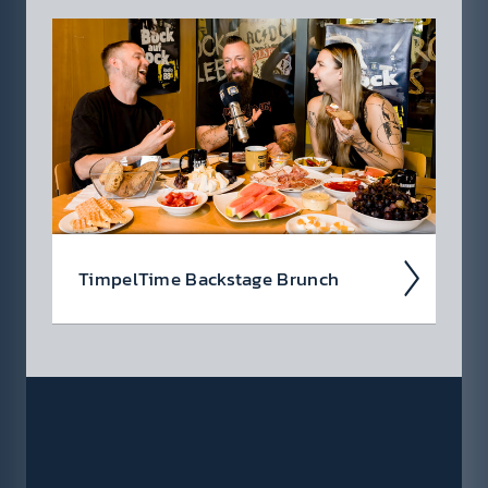
Ös­terrei­chische Musik gehört gefei­ert und
geför­dert! Deshalb wollen wir unsere jungen
Küns­tler:innen und Bands unter­stützen und
suchen unseren neuen Head­liner Öster­reichs!
Timpel­Time Back­stage Brunch
Wir nehmen euch im Podcast mit hinter die
Kulis­sen der Timpel­Time! Was waren die High­
lights der Woche, was ist rund­herum pas­siert?
Jeden Freitag eine neue Folge!