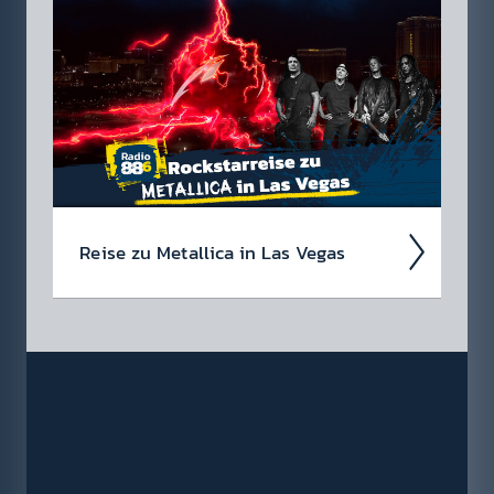
geför­dert! Deshalb wollen wir unsere jungen
Küns­tler:innen und Bands unter­stützen und
suchen unseren neuen Head­liner Öster­reichs!
Reise zu Metal­lica in Las Vegas
Wir suchen einen Metal­lica-Megafan für die
88.6 Rock­star­reise zu Metal­lica im Sphere in
Las Vegas am 1. Oktober 2026!