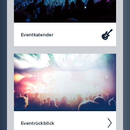
Event­kalen­der
Da soll­test du dabei sein – oder zu­mindest
so tun als ob. Die wir­klich coolen Events, die
du dir heute schon in den Kalen­der ein­tragen
soll­test.
Event­rück­blick