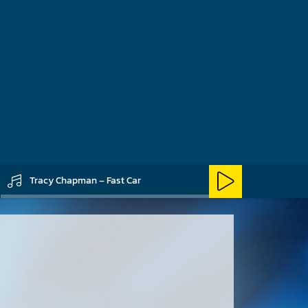
cht nur in den Pop-
n den Rock-, Folk-,
 ein Erfolg, was zur
ngewöhnlich war.
Tracy Chapman – Fast Car