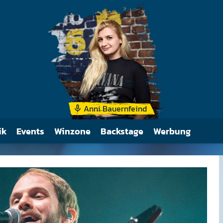
Ihr Hit Fast Car war ni
Charts, sondern auch i
und Alternative-Charts
damaligen Zeit sehr u
Anni Bauernfeind
ik
Events
Winzone
Backstage
Werbung