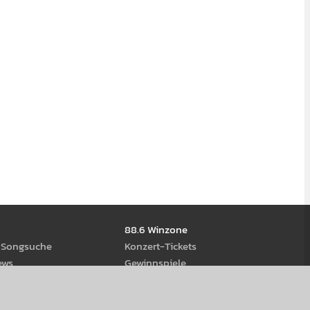
88.6 Winzone
d Song­suche
Kon­zert-Tickets
ews
Gewinn­spiele
ream­s