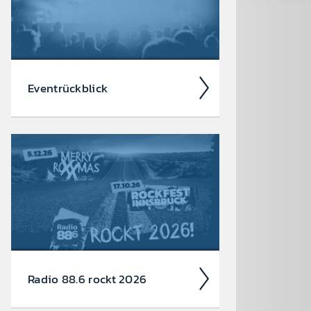
Event­rück­blick
Wir blicken auf coole 88.6 Events
zurück.
Radio 88.6 rockt 2026