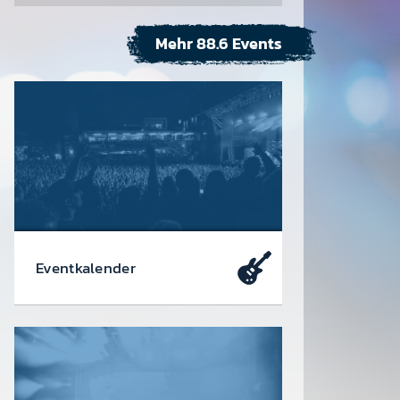
Mehr 88.6 Events
Event­kalen­der
Da soll­test du dabei sein – oder
zu­mindest so tun als ob. Die wir­klich
coolen Events, die du dir heute schon
in den Kalen­der ein­tragen soll­test.