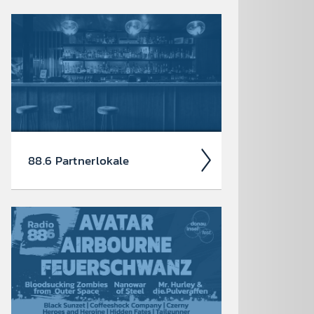
Auch 2026 heißt es: Wir sind
ROCK­FEST! Jetzt schon die Tickets für
unsere 88.6 Events checken.
88.6 Partner­lokale