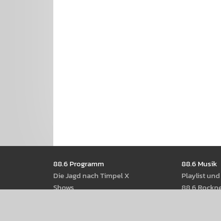
Seitennavigation
88.6 Pro­gramm
88.6 Musik
Die Jagd nach Timpel X
Play­list un
Shows
88.6 Rock­n
Moder­ator­Innen
88.6 Best Of
Radio­thek
88.6 Web­st