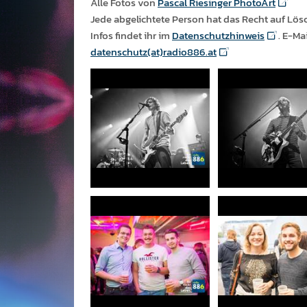
Alle Fotos von
Pascal Riesinger PhotoArt
Jede abgelichtete Person hat das Recht auf Lös
Infos findet ihr im
Datenschutzhinweis
. E-Ma
datenschutz(at)radio886.at