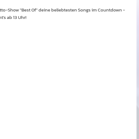
tto-Show "Best Of" deine belieb­testen Songs im Count­down -
's ab 13 Uhr!