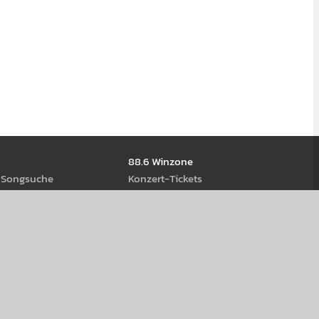
88.6 Winzone
d Song­suche
Kon­zert-Tickets
ews
Gewinn­spiele
ream­s
eiß-Rock Stage 2026
us Öster­reich
age
Werbung schal­ten
hop
88.6 Se­Kunden-Konzert