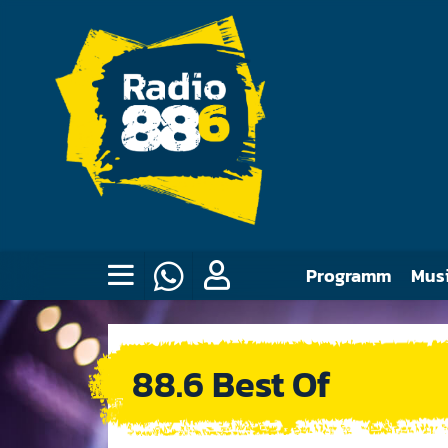
Programm
Mus
88.6 Best Of