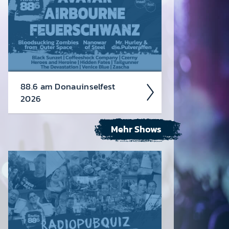
88.6 am Donau­insel­fest
2026
Mehr Shows
Wir rocken auch heuer das Donau­
insel­fest von 3.-5. Juli!
Avatar,
Air­bourne und Feuer­schwanz head­
linen die Bank Austria ­ Radio 88.6
Rock Bühne!