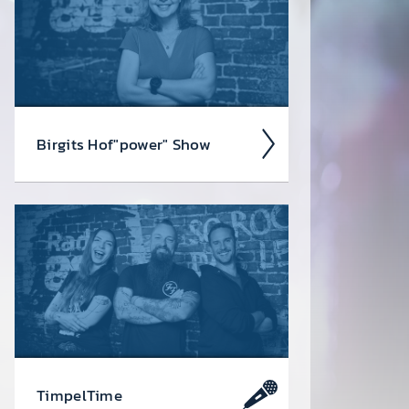
ende hinein. Eure Gast­geber ver­
sorgen euch mit einer ge­pfef­ferten
Party­rock-Play­list, lus­tigen Spielen
und mehr oder weniger sinn­vollen
Gespr­ächen über Gott und die Welt.
Birgits Hof"power" Show
Von Montag bis Freitag bringt dich
Birgit Hof­bauer mit vielen Moti­va­
tions­songs, Glücks­moment­en und
guter Laune durch den Vor­mittag und
frühen Nach­mittag!
Immer ab 10
Uhr auf Radio 88.6!
Timpel­Time