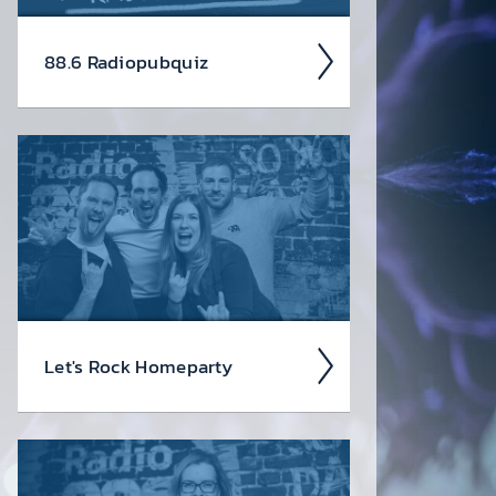
88.6 Radio­pubquiz
Das 88.6 Radio­pubquiz geht in die
dritte Runde!!
Das wahr­
schein­lich größte Pubquiz Öster­reichs
ist wieder da!
Let's Rock Home­party
Wir feiern jeden Freitag­abend
gemein­sam mit euch in's Wochen­