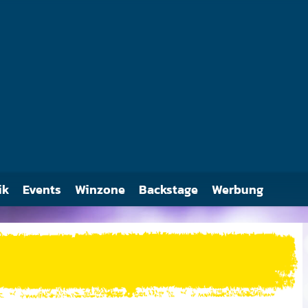
Auf der Liste der 100 Greatest Guitarists of All Time der US-amerikanisch
Rolling Stone findet sich Clapton auf Platz 2.
ik
Events
Winzone
Backstage
Werbung