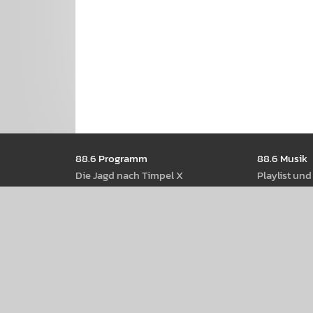
Seitennavigation
88.6 Pro­gramm
88.6 Musik
Die Jagd nach Timpel X
Play­list un
Shows
88.6 Rock­n
Moder­ator­Innen
88.6 Best Of
Radio­thek
88.6 Web­st
Pod­casts
88.6 Rot-W
Rock­musik a
88.6 Events
88.6 Back­st
88.6 am Donau­insel­fest 2026
88.6 Web­s