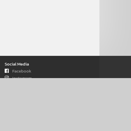
Social Media
Facebook
Instagram
Youtube
iOs - App
Android - App
WhatsApp
Seiten­informa­tionen
Kontakt