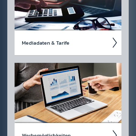
Media­daten & Tarife
Wir haben nichts zu ver­stecken! Als
regiona­ler Markt­führer in Ost­öster­reich haben
Sie mit radio 88.6 einen sehr starken Partner
für Ihre Marken­kommuni­kation.
Werbe­möglich­keiten