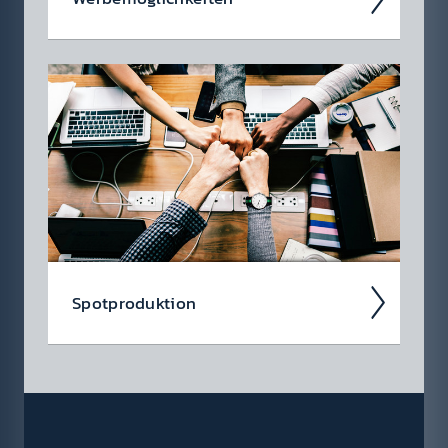
Werbung im Radio ist so viel­fältig wie das
Medium selbst. Neben den klass­ischen
Hörfunk-Spots steht eine Viel­zahl an
anderen Werbe­formen zur Ver­fügung.
Spot­produkt­ion
Ein­facher kann Werbung nicht sein – denn
die gesamte Spot­produkt­ion über­nehmen
auf Wunsch gerne wir für Sie.