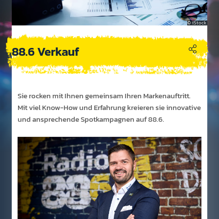
iStock
88.6 Verkauf
Sie rocken mit Ihnen gem­einsam Ihren Marken­auf­tritt.
Mit viel Know-How und Er­fahr­ung kre­ieren sie inno­vative
und an­sprech­ende Spot­kam­pagnen auf 88.6.