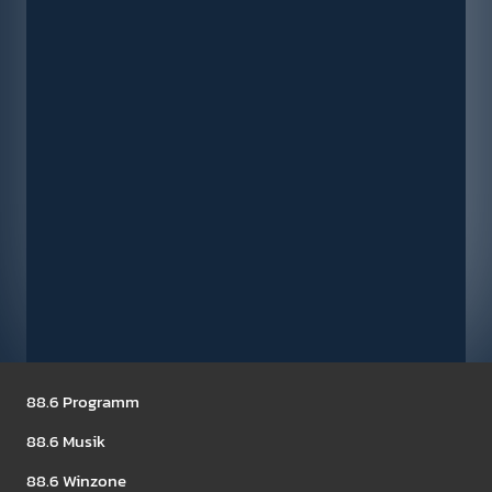
Seitennavigation
88.6 Pro­gramm
Die Jagd nach Timpel X
88.6 Musik
Shows
Play­list und Song­suche
Moder­ator­Innen
88.6 Winzone