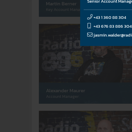
Senior Account Manag
Martin Berner
Key Account Manager
+43 1 360 88 304
+43 676 83 886 304
jasmin.walder@radi
Alexander Maurer
Account Manager