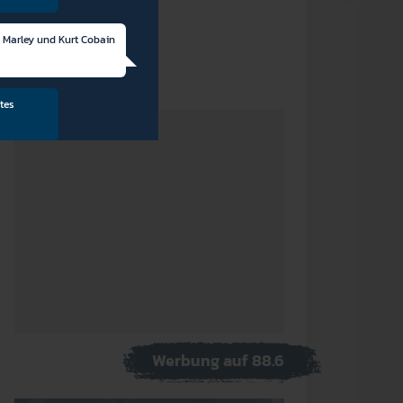
 Marley und Kurt Cobain
tes
Nirvana-Nevermind
jössas
et wärst,
Werbung auf 88.6
eine Weltenbummlerin