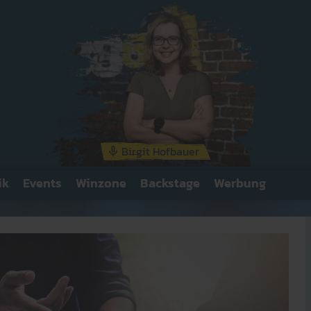
Der Gitarrist Malcolm 
als Nähmaschinenmech
Unterwäschefabrik.
Birgit Hofbauer
ik
Events
Winzone
Backstage
Werbung