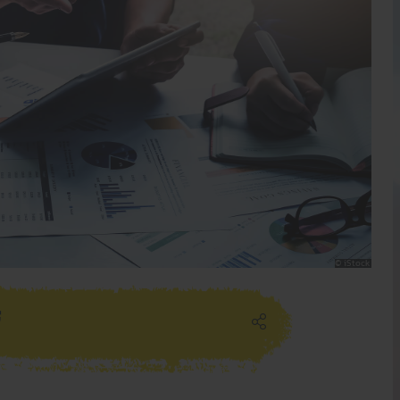
iStock
f