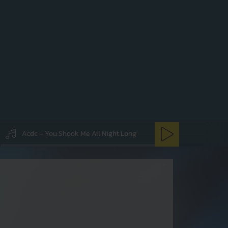
Young arbeitete früher
aniker in einer
Acdc – You Shook Me All Night Long