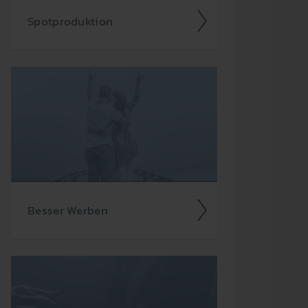
Spot­produkt­ion
Ein­facher kann Werbung nicht sein
– denn die gesamte Spot­produkt­ion
über­nehmen auf Wunsch gerne wir
für Sie.
Besser Werben
Als werbe­treiben­des Unter­nehmen
stehen Ihnen viele Medien zur
Auswahl. Warum also sollten Sie sich