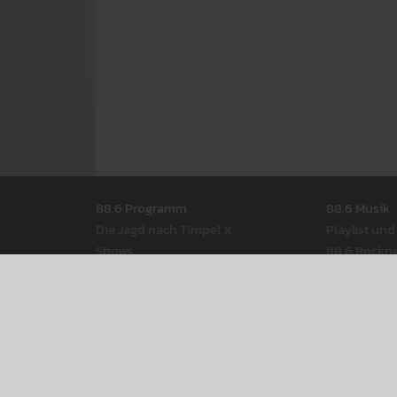
Seitennavigation
88.6 Pro­gramm
88.6 Musik
Die Jagd nach Timpel X
Play­list un
Shows
88.6 Rock­n
Moder­ator­Innen
88.6 Best Of
Radio­thek
88.6 Web­st
Pod­casts
88.6 Rot-W
Rock­musik a
88.6 Events
88.6 Back­st
88.6 am Donau­insel­fest 2026
88.6 Web­s