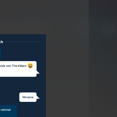
ch
side von The Killers
Nirvana
e einmal