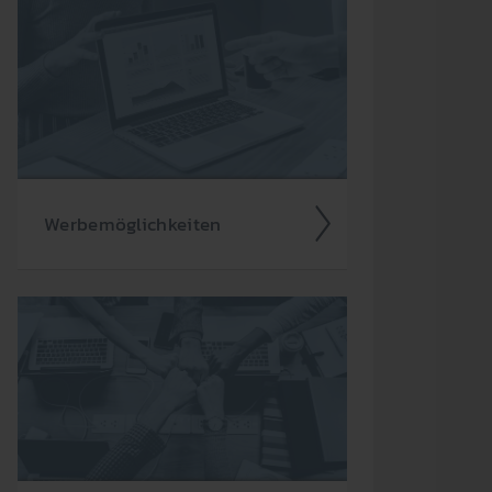
ich
Werbe­möglich­keiten
Werbung im Radio ist so viel­fältig
wie das Medium selbst. Neben den
klass­ischen Hörfunk-Spots steht eine
Viel­zahl an anderen Werbe­formen zur
Ver­fügung.