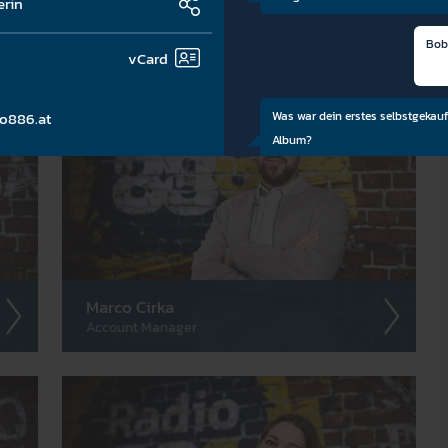
erin
Jasmin Walder
Sen. Account Manager
Bob
vCard
o886.at
Was war dein erstes selbstgekauf
Album?
Was sagst du am häufigsten?
Marco Cirka
Account Manager
Wenn du nicht beim Radio geland
wärst du?