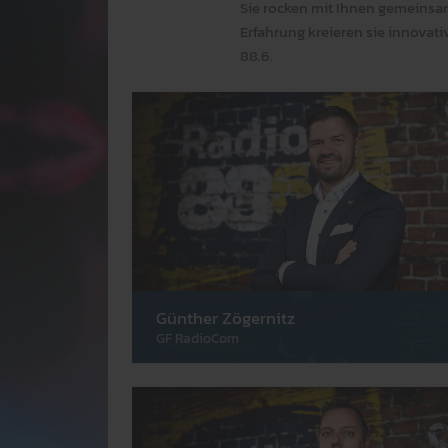
Sie rocken mit Ihnen gem­einsam
Er­fahr­ung kre­ieren sie inno­v
88.6.
Günther Zögernitz
GF RadioCom