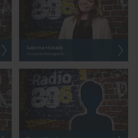
Mit welchem Emoji würdest du d
beschreiben?
Sabrina Hubalik
Account Managerin