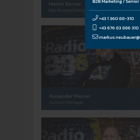
B2B Marketing / Senio
Martin Berner
Key Account Manager
+43 1 360 88-310
+43 676 83 886 310
markus.neubauer@r
Alexander Maurer
Account Manager