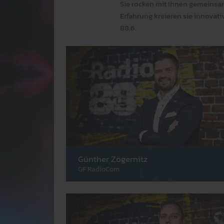
Sie rocken mit Ihnen gem­einsam
Er­fahr­ung kre­ieren sie inno­v
88.6.
Günther Zögernitz
GF RadioCom