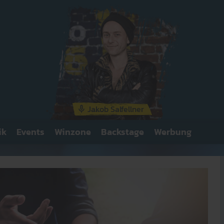
Jakob Salfellner
ik
Events
Winzone
Backstage
Werbung