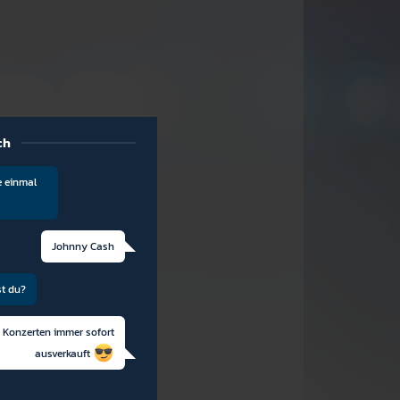
ch
e einmal
Johnny Cash
st du?
 Konzerten immer sofort
ausverkauft