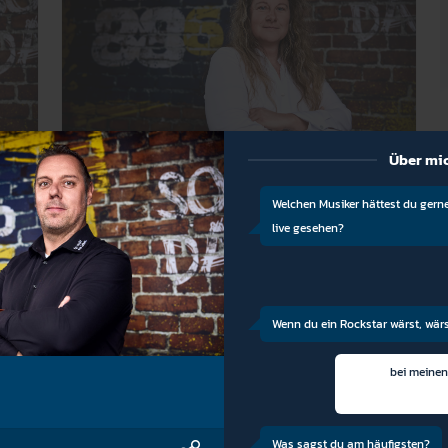
Über mi
Marina Rigl
Sen. Account Manager
Welchen Musiker hättest du gern
live gesehen?
Wenn du ein Rockstar wärst, wär
bei meinen
Was sagst du am häufigsten?