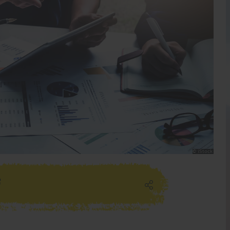
iStock
f