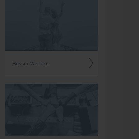
Besser Werben
Als werbe­treiben­des Unter­nehmen
stehen Ihnen viele Medien zur
Auswahl. Warum also sollten Sie sich
für Radio ent­scheid­en?