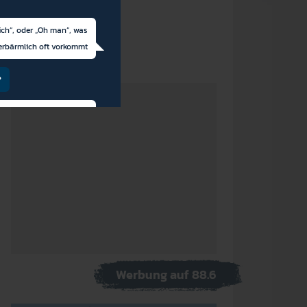
ich“, oder „Oh man“, was
erbärmlich oft vorkommt
?
arüber, in welches Land
nächste Reise geht
s-Ich
lles genau so, wie bishe
Werbung auf 88.6