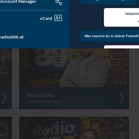
r Account Manager
Jasmin Walder
Sen. Account Manager
“erbärml
vCard
adio886.at
Was machst du in deiner Freizeit
mir Gedanken d
meine 
Was würdest du deinem Zukunft
raten?
Marco Cirka
mach a
Account Manager