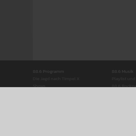
Seitennavigation
88.6 Pro­gramm
88.6 Musik
Die Jagd nach Timpel X
Play­list un
Shows
88.6 Rock­n
Moder­ator­Innen
88.6 Best Of
Radio­thek
88.6 Web­st
Pod­casts
88.6 Rot-W
Rock­musik a
88.6 Events
88.6 Back­st
88.6 am Donau­insel­fest 2026
88.6 Web­s