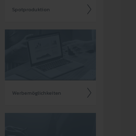
Spot­produkt­ion
Ein­facher kann Werbung nicht sein
– denn die gesamte Spot­produkt­ion
über­nehmen auf Wunsch gerne wir
für Sie.
Werbe­möglich­keiten
Werbung im Radio ist so viel­fältig
wie das Medium selbst. Neben den
klass­ischen Hörfunk-Spots steht eine