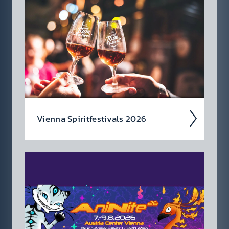
die 88.6 Pod­casts rein!
Vienna Spirit­festi­vals 2026
Wir haben Tickets für die Vienna Spirit
Fest­ivals 2026 in der Otta­kringer Braue­rei für
dich!
Jetzt anmel­den und gewin­nen!