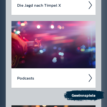
Die Jagd nach Timpel X
Timpel X ist endlich zurück!
Wir
machen uns wieder auf die Jagd und ver­
suchen Timpel X am 13.05.26 zu schnap­pen -
diesmal im Auto!
Pod­casts
Gewinnspiele
Noch eine Folge... zum Auf­stehen, vor dem
Schla­fen­gehen, während der Auto­fahrt oder
zw­ischen­durch im Home­office. Höre jetzt in