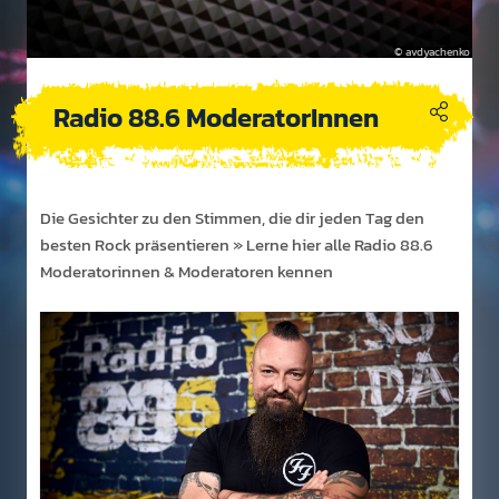
avdyachenko
Radio 88.6 ModeratorInnen
Die Ges­ichter zu den Stimmen, die dir jeden Tag den
besten Rock präs­ent­ieren » Lerne hier alle Radio 88.6
Mod­era­tor­innen & Mod­era­toren kennen