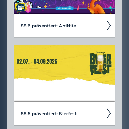
88.6 präsen­tiert: AniNite
Die AniNite findet vom 07. - 09. August
2026 im Austria Center Wien statt und wir
ver­losen Tickets! Jetzt an­melden und mit
etwas Glück ge­winnen!
88.6 präsen­tiert: Bierf­est