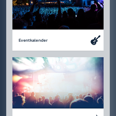
Event­kalen­der
Da soll­test du dabei sein – oder zu­mindest
so tun als ob. Die wir­klich coolen Events, die
du dir heute schon in den Kalen­der ein­tragen
soll­test.