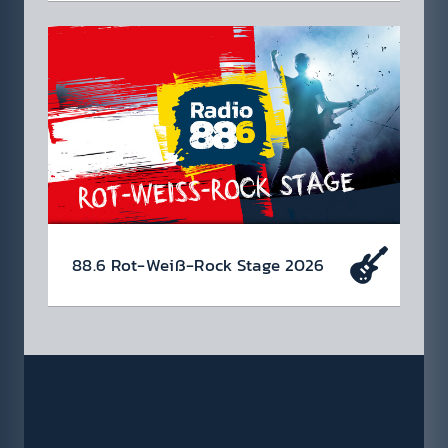
Haha­ha, da bist du wirk­lich darauf rein­
gefal­len? Tja, so ein­fach machen wir es dir
nicht!
Das Klug­scheiß­er Häf­erl ist natür­
lich nicht käuf­lich, man muss es sich weiter­hin
verdien­en!
88.6 Rot-Weiß-Rock Stage 2026
Ös­terrei­chische Musik gehört gefei­ert und
geför­dert! Deshalb wollen wir unsere jungen
Küns­tler:innen und Bands unter­stützen und
suchen unseren neuen Head­liner Öster­reichs!