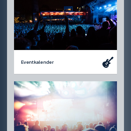
Event­kalen­der
Da soll­test du dabei sein – oder zu­mindest
so tun als ob. Die wir­klich coolen Events, die
du dir heute schon in den Kalen­der ein­tragen
soll­test.