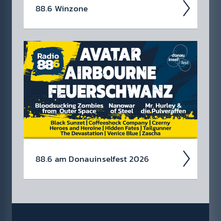
88.6 Winzone
Ent­decke hier akt­uelle Gewinn­spiele »
Konzert­tickets & mehr! Klick dich durch zu
deinem Traum­preis. Schnell und einfach. Wie
sagen Queen so schön? No time for losers!
88.6 am Donau­insel­fest 2026
Wir rocken auch heuer das Donau­insel­fest
von 3.-5. Juli!
Avatar, Air­bourne und
Feuer­schwanz head­linen die Bank Austria ­