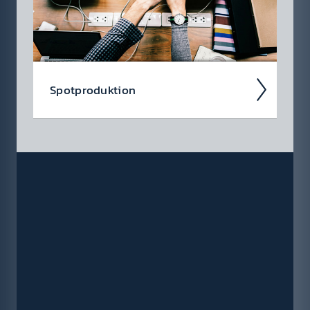
Spot­produkt­ion
Ein­facher kann Werbung nicht sein – denn
die gesamte Spot­produkt­ion über­nehmen
auf Wunsch gerne wir für Sie.