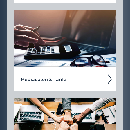
Werbung im Radio ist so viel­fältig wie das
Medium selbst. Neben den klass­ischen
Hörfunk-Spots steht eine Viel­zahl an
anderen Werbe­formen zur Ver­fügung.
Media­daten & Tarife
Wir haben nichts zu ver­stecken! Als
regiona­ler Markt­führer in Ost­öster­reich haben
Sie mit radio 88.6 einen sehr starken Partner
für Ihre Marken­kommuni­kation.