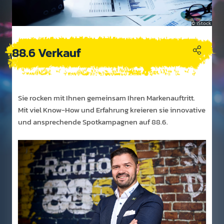
iStock
88.6 Verkauf
Sie rocken mit Ihnen gem­einsam Ihren Marken­auf­tritt.
Mit viel Know-How und Er­fahr­ung kre­ieren sie inno­vative
und an­sprech­ende Spot­kam­pagnen auf 88.6.