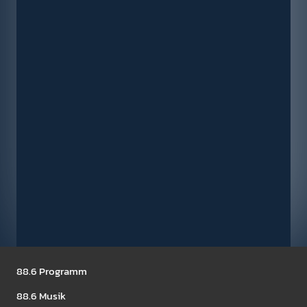
Seitennavigation
88.6 Pro­gramm
Die Jagd nach Timpel X
88.6 Musik
Shows