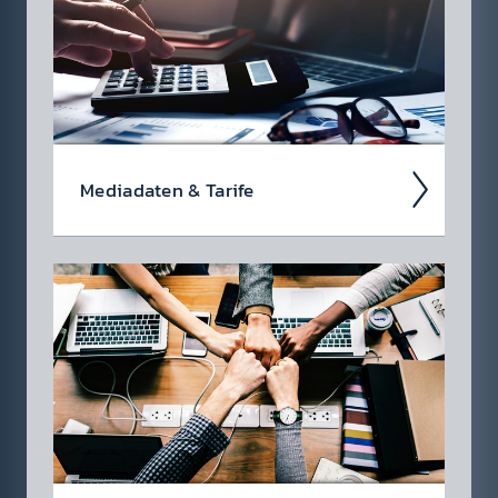
anderen Werbe­formen zur Ver­fügung.
Media­daten & Tarife
Wir haben nichts zu ver­stecken! Als
regiona­ler Markt­führer in Ost­öster­reich haben
Sie mit radio 88.6 einen sehr starken Partner
für Ihre Marken­kommuni­kation.