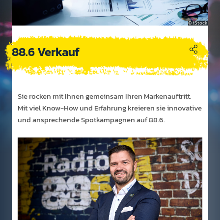
iStock
88.6 Verkauf
Sie rocken mit Ihnen gem­einsam Ihren Marken­auf­tritt.
Mit viel Know-How und Er­fahr­ung kre­ieren sie inno­vative
und an­sprech­ende Spot­kam­pagnen auf 88.6.