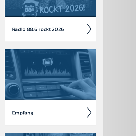
Radio 88.6 rockt 2026
Auch 2026 heißt es: Wir sind
ROCK­FEST! Jetzt schon die Tickets für
unsere 88.6 Events checken.
Empfang
Ob über das kla­ss­ische UKW-Radio,