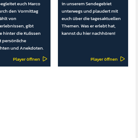
egleitet euch Marco
in unserem Sende­gebiet
rch den Vormittag
unter­wegs und plau­dert mit
ählt von
euch über die tages­aktuel­len
erlebnissen, gibt
Themen. Was er erlebt hat,
e hinter die Kulissen
kannst du hier nachhören!
lt persönliche
chten und Anekdoten.
Player öffnen
Player öffnen