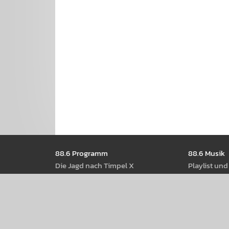
Seitennavigation
88.6 Pro­gramm
88.6 Musik
Die Jagd nach Timpel X
Play­list un
Shows
88.6 Rock­n
Moder­ator­Innen
88.6 Best Of
Radio­thek
88.6 Web­st
Pod­casts
88.6 Rot-W
Rock­musik a