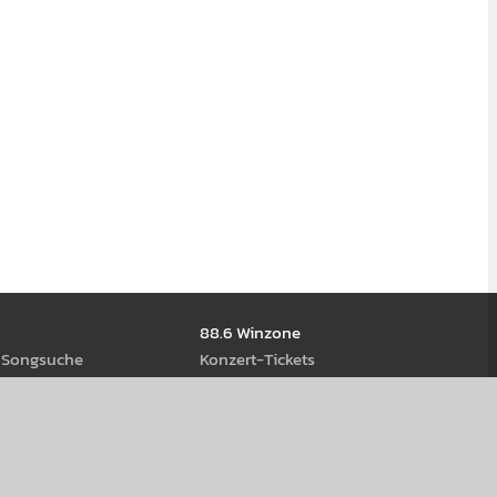
88.6 Winzone
d Song­suche
Kon­zert-Tickets
ews
Gewinn­spiele
ream­s
eiß-Rock Stage 2026
us Öster­reich