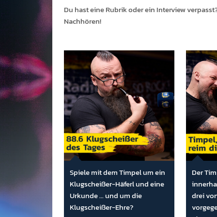
Du hast eine Rubrik oder ein Inter­view ver­passt
Nach­hören!
Spiele mit dem Timpel um ein
Der Tim
Klugscheißer-Häferl und eine
innerha
Urkunde ... und um die
drei vo
Klugscheißer-Ehre?
vorgege