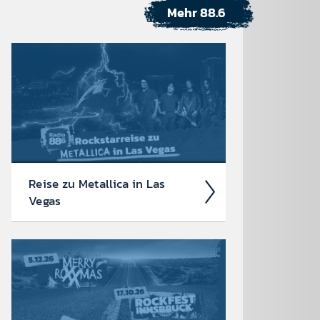
Mehr 88.6
Reise zu Metal­lica in Las
Vegas
Wir suchen einen Metal­lica-
Megafan für die 88.6 Rock­star­reise zu
Metal­lica im Sphere in Las Vegas am 1.
Oktober 2026!