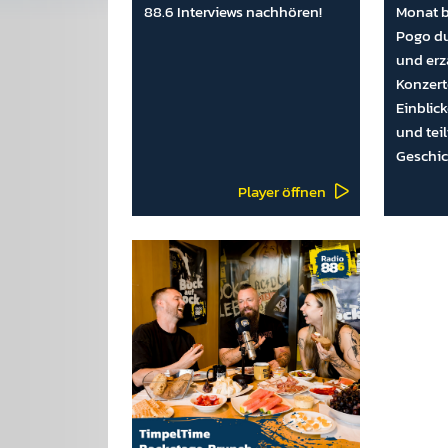
88.6 Interviews nachhören!
Monat b
Pogo du
und erz
Konzert
Einblick
und tei
Geschi
Player öffnen