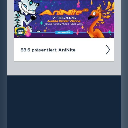
gänge mit nach­folgen­dem...
88.6 präsen­tiert: AniNite
Die AniNite findet vom 07. - 09. August
2026 im Austria Center Wien statt und wir
ver­losen Tickets! Jetzt an­melden und mit
etwas Glück ge­winnen!