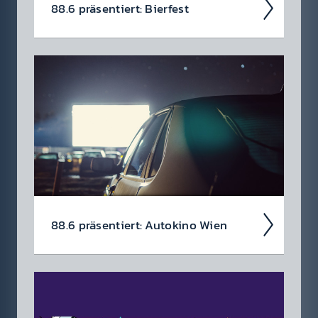
88.6 präsen­tiert: Bierf­est
Das Otta­kringer Bier­festi­val findet vom
02.07.-04.09.2026 in der Otta­kringer Brau­erei
in Wien statt!
88.6 präsen­tiert: Auto­kino Wien
Gewinne Tickets für's Auto­kino Wien!
Genieße die einzig­artige Stim­mung, großar­
tigen Service und wunder­bare Sonnen­unter­