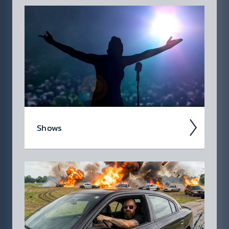
Noch eine Folge... zum Auf­stehen, vor dem
Schla­fen­gehen, während der Auto­fahrt oder
zw­ischen­durch im Home­office. Höre jetzt in
die 88.6 Pod­casts rein!
Shows
Zuhören alleine reicht dir nicht? Klick dich
durch und finde heraus, was es über deine
Lieb­lings­sendung auf deinem Lieb­lings­
sender noch alles zu wissen...