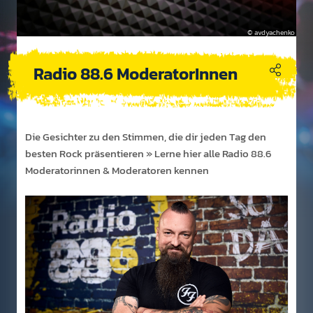
avdyachenko
Radio 88.6 ModeratorInnen
Die Ges­ichter zu den Stimmen, die dir jeden Tag den
besten Rock präs­ent­ieren » Lerne hier alle Radio 88.6
Mod­era­tor­innen & Mod­era­toren kennen