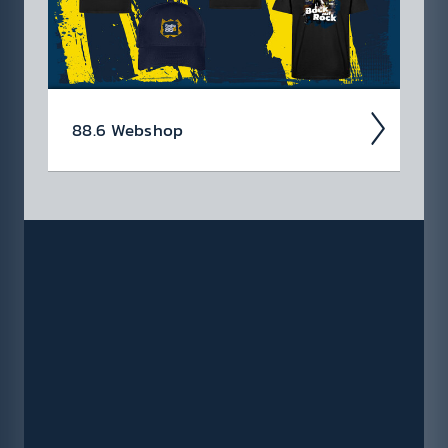
88.6 Web­shop
In unserem Webshop findest du dein Radio
88.6 Lieb­lings­teil mit dem du sicher auf­fällst
✓ Bock auf Rock T-Shirts ✓ Hoodies ✓ für
Damen & Herren