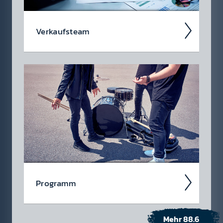
Ver­kaufs­team
Sie rocken mit Ihnen gem­einsam Ihren
Marken­auf­tritt. Mit viel Know-How und Er­fahr­
ung kre­ieren sie inno­vative und an­sprech­
ende Spot­kam­pagnen auf 88.6.
Pro­gramm
Mehr 88.6
Wie war das mit dem „Radio­gesicht“? Hier