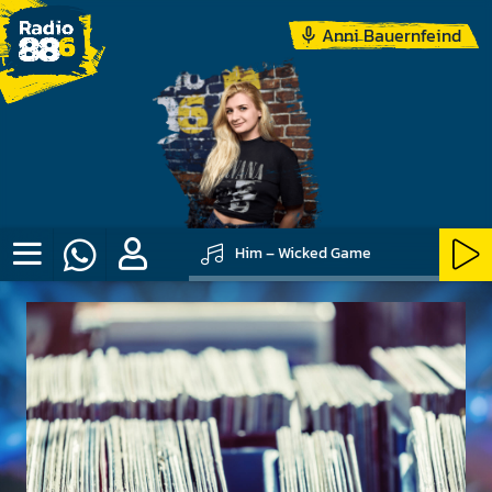
Anni Bauernfeind
Him – Wicked Game