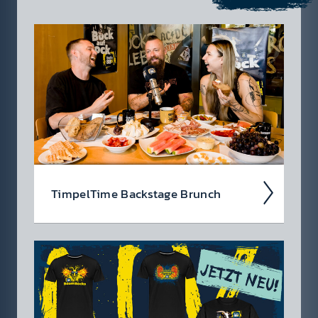
findest du die Men­schen, die mit dir jeden Tag
das Leben rocken.
Timpel­Time Back­stage Brunch
Wir nehmen euch im Podcast mit hinter die
Kulis­sen der Timpel­Time! Was waren die High­
lights der Woche, was ist rund­herum pas­siert?
Jeden Freitag eine neue...