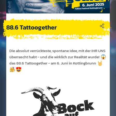
88.6 Tattoogether
Die absolut ver­rückt­este, spon­tane Idee, mit der IHR UNS
über­rascht habt - und die wirk­lich zur Reali­tät wurde!
das 88.6 Tattoo­gether - am 6. Juni in Kot­ting­brunn