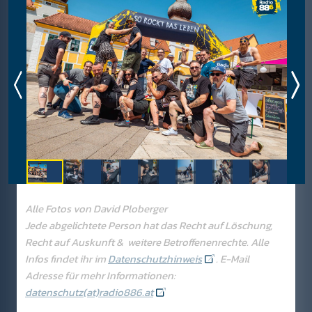
Alle Fotos von David Ploberger
Jede abgelichtete Person hat das Recht auf Löschung,
Recht auf Auskunft & weitere Betroffenenrechte. Alle
Infos findet ihr im
Datenschutzhinweis
. E-Mail
Adresse für mehr Informationen:
datenschutz(at)radio886.at