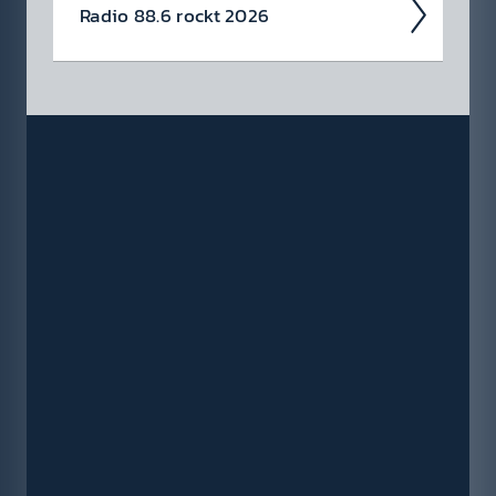
Radio 88.6 rockt 2026
Auch 2026 heißt es: Wir sind ROCK­FEST!
Jetzt schon die Tickets für unsere 88.6 Events
checken.